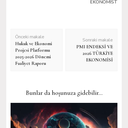
EKONOMİST
Yazı
Önceki makale
dolaşımı
Sonraki makale
Hukuk ve Ekonomi
PMI ENDEKSİ VE
Projesi Platformu
2026 TÜRKİYE
2025-2026 Dönemi
EKONOMİSİ
Faaliyet Raporu
Bunlar da hoşunuza gidebilir...