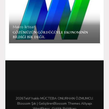
Makro İktisat
GÖZÜMÜZÜN GÖRDÜĞÜYLE EKONOMİNİN
BİLDİĞİ BİR DEĞİL
2026Telif hakkı
MÜCTEBA ONURHAN ÖZMUMCU
.
Blossom Şık | Geliştiren
Blossom Themes
.Altyapı
WordPress
.
Gizlilik Politikası