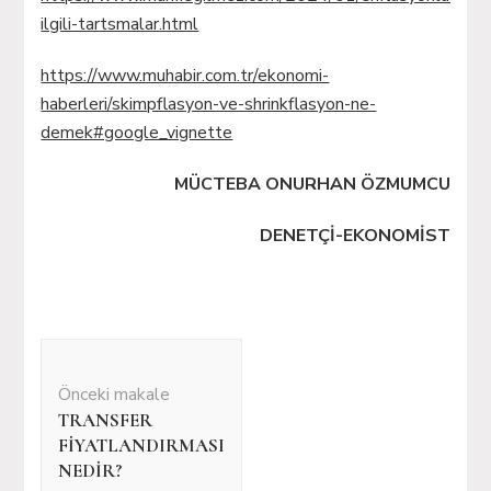
ilgili-tartsmalar.html
https://www.muhabir.com.tr/ekonomi-
haberleri/skimpflasyon-ve-shrinkflasyon-ne-
demek#google_vignette
MÜCTEBA ONURHAN ÖZMUMCU
DENETÇİ-EKONOMİST
Yazı
dolaşımı
Önceki makale
TRANSFER
FİYATLANDIRMASI
NEDİR?