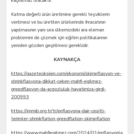
kaçınılmaz olacaktır.
Katma değerli ürün üretimine gerekli teşviklerin
verilmesi ve bu üretilen ürünlerinde ihracatının
yapılmasının yanı sıra ülkemizdeki ara eleman
problemini de çözmek için eğitim politikalarının
yeniden gözden geçirilmesi gereklidir.
KAYNAKÇA
https://gazeteoksijen.com/ekonomi/skimpflasyon-ve-
shrinkflasyona-dikkat-ceken-mahfi-egilmez-
greedflasyon-da-acgozluluk-hayatimiza-girdi-
200993
https://immib.org.tr/tr/enflasyona-dair-cesitli-
terimler-shrinkflation-greedflation-skimpflation
https://www.mahfiegilmez.com/2024/01/enflasyonla-