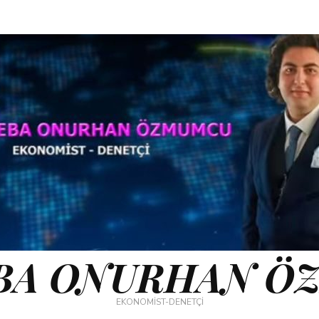
BA ONURHAN Ö
EKONOMİST-DENETÇİ