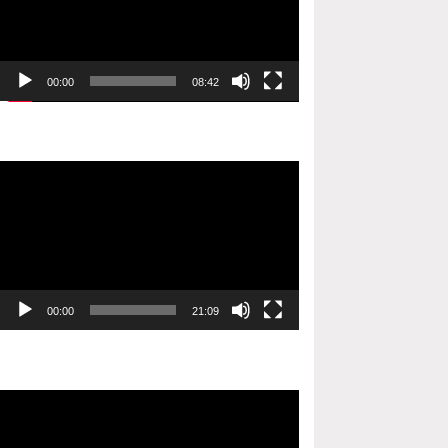
00:00
08:42
Video
oynatıcı
00:00
21:09
Video
oynatıcı