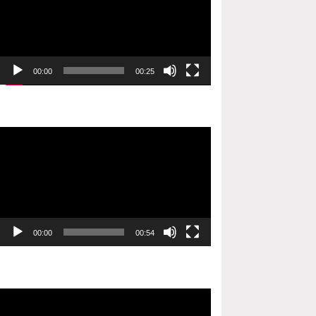
00:00
00:25
Video
oynatıcı
00:00
00:54
Video
oynatıcı