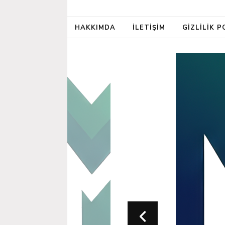
HAKKIMDA
İLETIŞIM
GIZLILIK P