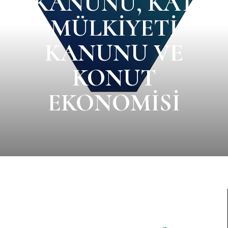
KANUNU, KAT
MÜLKİYETİ
KANUNU VE
KONUT
EKONOMİSİ