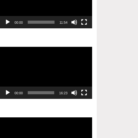
00:00
11:54
Video
oynatıcı
00:00
16:23
Video
oynatıcı