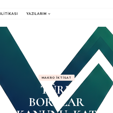
OLITIKASI
YAZILARIM
MAKRO İKTISAT
TÜRK
BORÇLAR