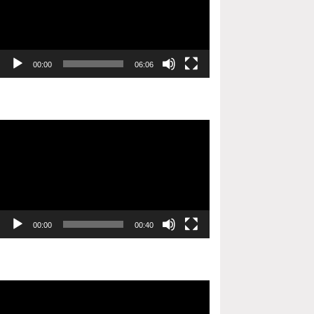
00:00
06:06
Video
oynatıcı
00:00
00:40
Video
oynatıcı