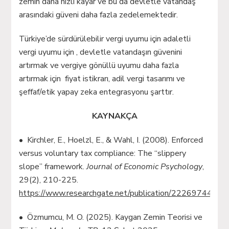
zemin daha hızlı kayar ve bu da devletle vatandaş
arasındaki güveni daha fazla zedelemektedir.
Türkiye’de sürdürülebilir vergi uyumu için adaletli
vergi uyumu için , devletle vatandaşın güvenini
artırmak ve vergiye gönüllü uyumu daha fazla
artırmak için fiyat istikrarı, adil vergi tasarımı ve
şeffaf/etik yapay zeka entegrasyonu şarttır.
KAYNAKÇA
• Kirchler, E., Hoelzl, E., & Wahl, I. (2008). Enforced
versus voluntary tax compliance: The “slippery
slope” framework.
Journal of Economic Psychology
,
29(2), 210-225.
https://www.researchgate.net/publication/222697446_E
• Özmumcu, M. O. (2025). Kaygan Zemin Teorisi ve