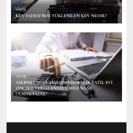
Vergi
KDV İADESİ’NDE YÜKLENİLEN KDV NEDİR?
Vergi
AIRBNB UYGULAMASININ(KİRALIK TATİL EVİ
ZİNCİRİ) VERGİLENDİRİLMESİ NASIL
OLMAKTADIR?