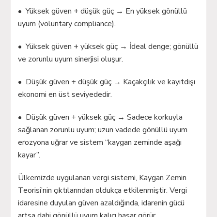
• Yüksek güven + düşük güç → En yüksek gönüllü
uyum (voluntary compliance).
• Yüksek güven + yüksek güç → İdeal denge; gönüllü
ve zorunlu uyum sinerjisi oluşur.
• Düşük güven + düşük güç → Kaçakçılık ve kayıtdışı
ekonomi en üst seviyededir.
• Düşük güven + yüksek güç → Sadece korkuyla
sağlanan zorunlu uyum; uzun vadede gönüllü uyum
erozyona uğrar ve sistem “kaygan zeminde aşağı
kayar”.
Ülkemizde uygulanan vergi sistemi, Kaygan Zemin
Teorisi’nin çıktılarından oldukça etkilenmiştir. Vergi
idaresine duyulan güven azaldığında, idarenin gücü
artsa dahi gönüllü uyum kalıcı hasar görür.