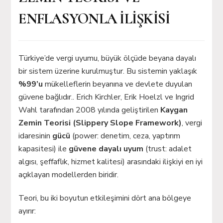
ENFLASYONLA İLİŞKİSİ
Türkiye’de vergi uyumu, büyük ölçüde beyana dayalı
bir sistem üzerine kurulmuştur. Bu sistemin yaklaşık
%99’u
mükelleflerin beyanına ve devlete duyulan
güvene bağlıdır.. Erich Kirchler, Erik Hoelzl ve Ingrid
Wahl tarafından 2008 yılında geliştirilen
Kaygan
Zemin Teorisi (Slippery Slope Framework)
, vergi
idaresinin
gücü
(power: denetim, ceza, yaptırım
kapasitesi) ile
güvene dayalı uyum
(trust: adalet
algısı, şeffaflık, hizmet kalitesi) arasındaki ilişkiyi en iyi
açıklayan modellerden biridir.
Teori, bu iki boyutun etkileşimini dört ana bölgeye
ayırır: