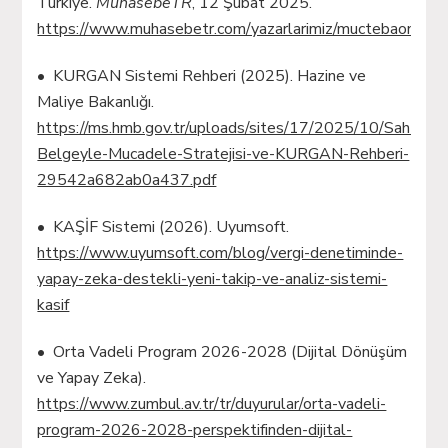
Türkiye.
MuhasebeTR
, 12 Şubat 2025.
https://www.muhasebetr.com/yazarlarimiz/muctebaonur
• KURGAN Sistemi Rehberi (2025). Hazine ve
Maliye Bakanlığı.
https://ms.hmb.gov.tr/uploads/sites/17/2025/10/Sahte-
Belgeyle-Mucadele-Stratejisi-ve-KURGAN-Rehberi-
29542a682ab0a437.pdf
• KAŞİF Sistemi (2026). Uyumsoft.
https://www.uyumsoft.com/blog/vergi-denetiminde-
yapay-zeka-destekli-yeni-takip-ve-analiz-sistemi-
kasif
• Orta Vadeli Program 2026-2028 (Dijital Dönüşüm
ve Yapay Zeka).
https://www.zumbul.av.tr/tr/duyurular/orta-vadeli-
program-2026-2028-perspektifinden-dijital-