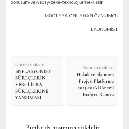
donusum-ve-yapay-zeka-teknolojilerine-iliskin
MÜCTEBA ONURHAN ÖZMUMCU
EKONOMİST
Yazı
Önceki makale
dolaşımı
Sonraki makale
ENFLASYONİST
Hukuk ve Ekonomi
SÜREÇLERİN
Projesi Platformu
VERGİ İCRA
2025-2026 Dönemi
SÜREÇLERİNE
Faaliyet Raporu
YANSIMASI
Bunlar da hoşunuza gidebilir...