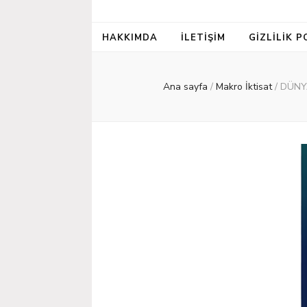
HAKKIMDA
İLETIŞIM
GIZLILIK P
Ana sayfa
/
Makro İktisat
/
DÜNY