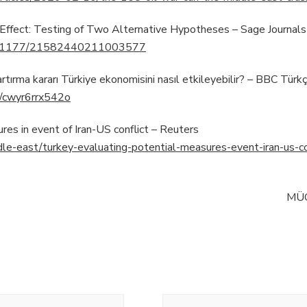
Effect: Testing of Two Alternative Hypotheses – Sage Journals
i/10.1177/21582440211003577
ırma kararı Türkiye ekonomisini nasıl etkileyebilir? – BBC Türk
s/cwyr6rrx542o
es in event of Iran-US conflict – Reuters
le-east/turkey-evaluating-potential-measures-event-iran-us-c
MÜ