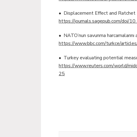
• Displacement Effect and Ratchet 
https://journals.sagepub.com/do
• NATO’nun savunma harcamalarını art
https://www.bbc.com/turkce/article
• Turkey evaluating potential measur
https://www.reuters.com/world/midd
25
Yazı