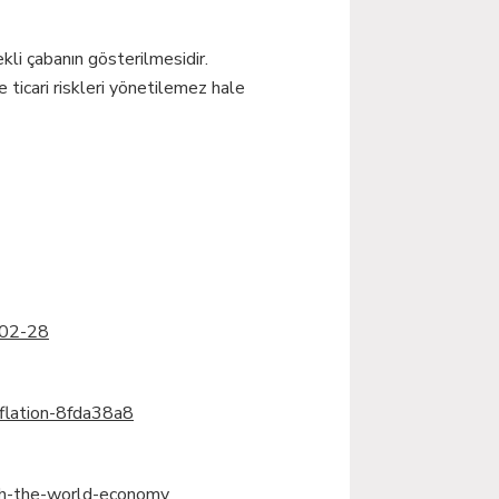
kli çabanın gösterilmesidir.
ticari riskleri yönetilemez hale
-02-28
nflation-8fda38a8
sh-the-world-economy