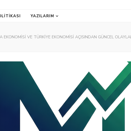
OLITIKASI
YAZILARIM
A EKONOMİSİ VE TÜRKİYE EKONOMİSİ AÇISINDAN GÜNCEL OLAYLAR 