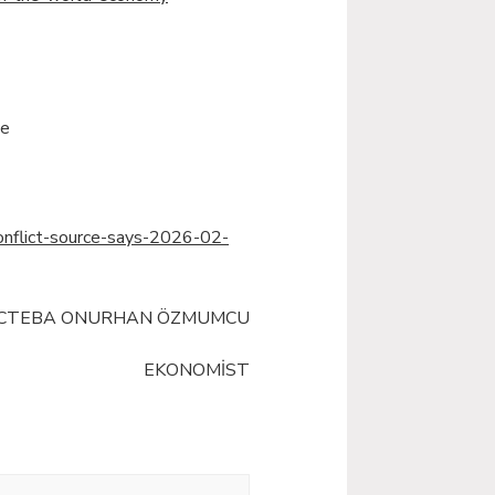
çe
onflict-source-says-2026-02-
CTEBA ONURHAN ÖZMUMCU
EKONOMİST