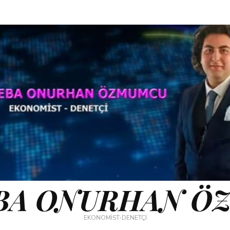
BA ONURHAN Ö
EKONOMİST-DENETÇİ