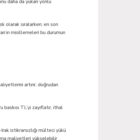
onu daha da yukarı yönlü
k olarak sıralarken; en son
ran’ın misillemeleri bu durumun
liyetlerini artırır, doğrudan
 baskısı TL’yi zayıflatır, ithal
rak istikrarsızlığı mülteci yükü
ma maliyetleri yükselebilir ,