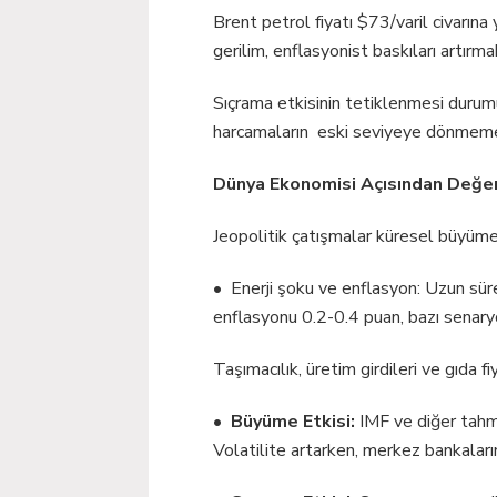
Brent petrol fiyatı $73/varil civarın
gerilim, enflasyonist baskıları artırm
Sıçrama etkisinin tetiklenmesi durumun
harcamaların eski seviyeye dönmeme r
Dünya Ekonomisi Açısından Değe
Jeopolitik çatışmalar küresel büyümey
• Enerji şoku ve enflasyon: Uzun süre
enflasyonu 0.2-0.4 puan, bazı senaryo
Taşımacılık, üretim girdileri ve gıda f
•
Büyüme Etkisi:
IMF ve diğer tahmi
Volatilite artarken, merkez bankaları