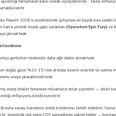
güvenliği harcamaları kalıcı olarak sıçrayabilecek ; talep enflasy
artabilecektir.
s Report 2026’sı jeoekonomik çatışmayı en büyük kısa vadeli ris
ran’a yönelik büyük çaplı saldırıları (
Operation Epic Fury)
ve İ
aya çıkmaktadır.
erlendirme
 komşu gerilimler nedeniyle daha ağır darbe almaktadır.
en doğal gazın %10-15’i risk altında; kesinti elektrik ve ısınma ma
urumu oraya çıkarabilmektedir.
ış enerji ithalat faturasını milyarlarca dolar şişirebilir → döviz kuru
şkenliği enflasyonu körükleyecektir.
krayna savaşı Karadeniz enerji koridorunu tehdit ederken, Suriye-I
ktir. Jeopolitik risk primi CDS spreadlerini yükseltebilir → borçlan