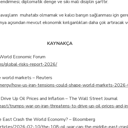
endirmesi, diplomatik denge ve sıkı mali disiplin şarttır.
vaşların muhatabı olmamak ve kalıcı barışın sağlanması için gere
 açısından mevcut ekonomik kırılganlıkları daha çok artıracak ve 
KAYNAKÇA
 World Economic Forum
ns/global-risks-report-2026/
e world markets – Reuters
energy/how-us-iran-tensions-could-shape-world-markets-2026
rive Up Oil Prices and Inflation – The Wall Street Journal
ast/trumps-war-on-iran-threatens-to-drive-up-oil-prices-and-i
e East Crash the World Economy? – Bloomberg
rticles/2026-02-10/the-108-oil-war-can-the-middle-east-cra