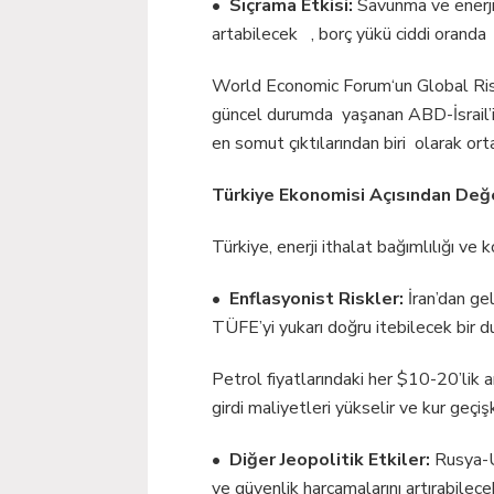
•
Sıçrama Etkisi:
Savunma ve enerji 
artabilecek , borç yükü ciddi oranda 
World Economic Forum‘un Global Risk
güncel durumda yaşanan ABD-İsrail’in İ
en somut çıktılarından biri olarak ort
Türkiye Ekonomisi Açısından Değ
Türkiye, enerji ithalat bağımlılığı ve
•
Enflasyonist Riskler:
İran’dan gel
TÜFE’yi yukarı doğru itebilecek bir d
Petrol fiyatlarındaki her $10-20’lik art
girdi maliyetleri yükselir ve kur geçi
•
Diğer Jeopolitik Etkiler:
Rusya-U
ve güvenlik harcamalarını artırabilece