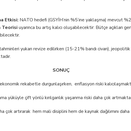
a Etkisi:
NATO hedefi (GSYİH’nin %5’ine yaklaşma) mevcut %2 
 Teorisi
uyarınca bu artış kalıcı oluşabilecektir: Bütçe açıkları ge
bilecektir.
minleri yukarı revize edilirken (15-21% bandı civarı), jeopolitik
tadır.
SONUÇ
ekonomik rekabetle durgunlaşırken, enflasyon riski kalıcılaşmakt
nma yüküyle çift yönlü kırılganlık yaşanma riski daha çok artmaktad
a çok artırarak hem mali disiplini hem de kaynak dağılımını daha 