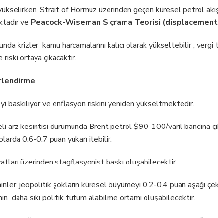
a yükselirken, Strait of Hormuz üzerinden geçen küresel petrol akış
aktadır ve
Peacock-Wiseman Sıçrama Teorisi (displacemen
da krizler kamu harcamalarını kalıcı olarak yükseltebilir , vergi t
iski ortaya çıkacaktır.
rlendirme
i baskılıyor ve enflasyon riskini yeniden yükseltmektedir.
li arz kesintisi durumunda Brent petrol $90-100/varil bandına çık
larda 0.6-0.7 puan yukarı itebilir.
iyatları üzerinden stagflasyonist baskı oluşabilecektir.
nler, jeopolitik şokların küresel büyümeyi 0.2-0.4 puan aşağı çe
nın daha sıkı politik tutum alabilme ortamı oluşabilecektir.