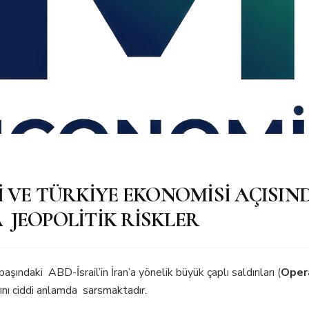
 VE TÜRKİYE EKONOMİSİ AÇISI
 JEOPOLİTİK RİSKLER
ındaki ABD-İsrail’in İran’a yönelik büyük çaplı saldırıları (
Opera
rını ciddi anlamda sarsmaktadır.