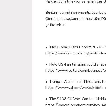
Riskleri yönetmek içinse enerji çeşitl
Bunların yanında en önemlisiyse bu sa
Çünkü bu savaşların sürmesi tüm Dünya
getirecektir.
• The Global Risks Report 2026 –
https://www.weforum.org/publicatio
• How US-Iran tensions could shap
https://www.reuters.com/business/
• Trump’s War on Iran Threatens to D
https://www.wsj.com/world/middle-e
• The $108 Oil War: Can the Middl
https://www.bloomberg.com/news/a